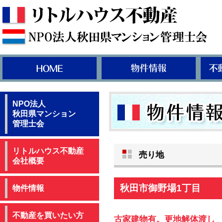
NPO法人
秋田県マンション
管理士会
リトルハウス不動産
売り地
会社概要
秋田市御野場1丁目
物件情報
不動産を買いたい方
古家建物有。更地解体渡し