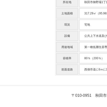
所在地
秋田市御野場1丁
土地面積
317.29㎡（95
現況
宅地
設備
公共上下水道及
用途地域
第一種低層住居
容積率
80％（200％）
前面道路
西側市道に6ｍに1
〒010-0951 秋田