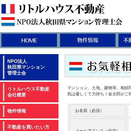
NPO法人
秋田県マンション
管理士会
マンション、土地、建物等、相続
リトルハウス不動産
気は優しくて力持ち！金太郎がご
会社概要
お名前（必須）
物件情報
不動産を買いたい方
メールアドレス（必須）